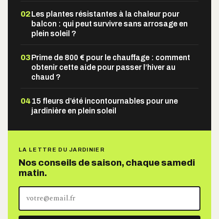
02
Les plantes résistantes à la chaleur pour
balcon : qui peut survivre sans arrosage en
plein soleil ?
03
Prime de 800 € pour le chauffage : comment
obtenir cette aide pour passer l’hiver au
chaud ?
04
15 fleurs d’été incontournables pour une
jardinière en plein soleil
LA LETTRE DU JARDINIER
Nos conseils de saison, chaque samedi
matin.
Votre
adresse