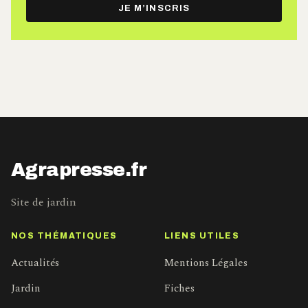
e-
JE M’INSCRIS
mail
Agrapresse.fr
Site de jardin
NOS THÉMATIQUES
LIENS UTILES
Actualités
Mentions Légales
Jardin
Fiches