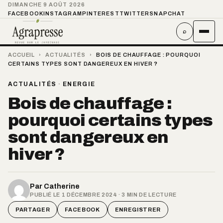
DIMANCHE 9 AOÛT 2026
FACEBOOK
INSTAGRAM
PINTEREST
TWITTER
SNAPCHAT
⌕
ACCUEIL
›
ACTUALITÉS
›
BOIS DE CHAUFFAGE : POURQUOI
CERTAINS TYPES SONT DANGEREUX EN HIVER ?
ACTUALITÉS
·
ENERGIE
Bois de chauffage :
pourquoi certains types
sont dangereux en
hiver ?
Par
Catherine
PUBLIÉ LE 1 DÉCEMBRE 2024 · 3 MIN DE LECTURE
PARTAGER
FACEBOOK
ENREGISTRER