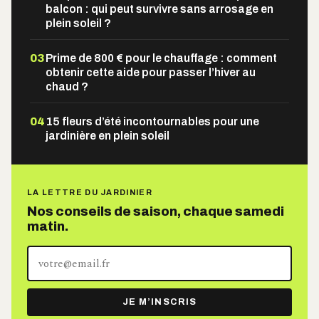
balcon : qui peut survivre sans arrosage en
plein soleil ?
03
Prime de 800 € pour le chauffage : comment
obtenir cette aide pour passer l’hiver au
chaud ?
04
15 fleurs d’été incontournables pour une
jardinière en plein soleil
LA LETTRE DU JARDINIER
Nos conseils de saison, chaque samedi
matin.
Votre
adresse
e-
JE M’INSCRIS
mail