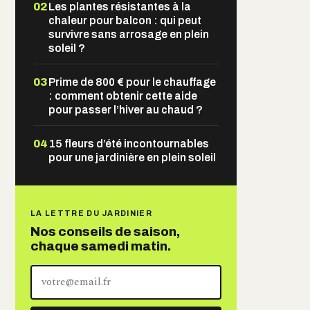
02
Les plantes résistantes à la
chaleur pour balcon : qui peut
survivre sans arrosage en plein
soleil ?
03
Prime de 800 € pour le chauffage
: comment obtenir cette aide
pour passer l’hiver au chaud ?
04
15 fleurs d’été incontournables
pour une jardinière en plein soleil
LA LETTRE DU JARDINIER
Nos conseils de saison,
chaque samedi matin.
Votre
adresse