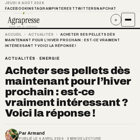
JEUDI 6 AOÛT 2026
FACEBOOK
INSTAGRAM
PINTEREST
TWITTER
SNAPCHAT
⌕
ACCUEIL
›
ACTUALITÉS
›
ACHETER SES PELLETS DÈS
MAINTENANT POUR L’HIVER PROCHAIN : EST-CE VRAIMENT
INTÉRESSANT ? VOICI LA RÉPONSE !
ACTUALITÉS
·
ENERGIE
Acheter ses pellets dès
maintenant pour l’hiver
prochain : est-ce
vraiment intéressant ?
Voici la réponse !
Par
Armand
PUBLIÉ LE 4 AVRIL 2024 · 3 MIN DE LECTURE