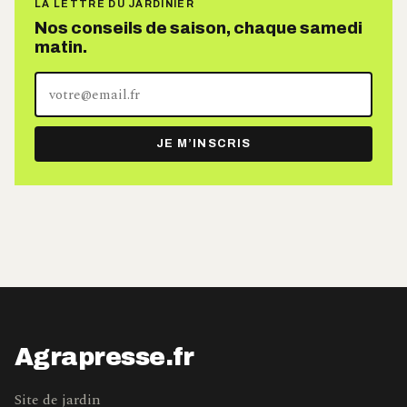
LA LETTRE DU JARDINIER
Nos conseils de saison, chaque samedi
matin.
Votre
adresse
e-
JE M’INSCRIS
mail
Agrapresse.fr
Site de jardin