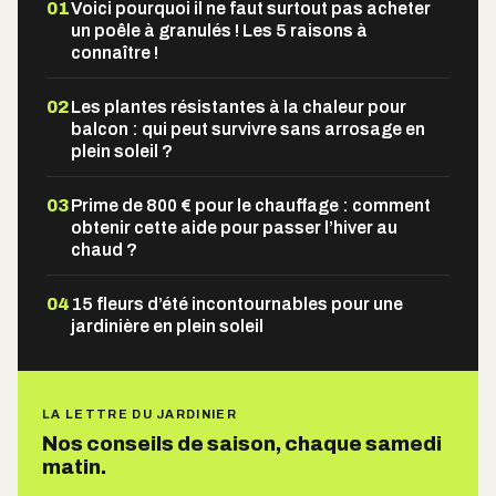
01
Voici pourquoi il ne faut surtout pas acheter
un poêle à granulés ! Les 5 raisons à
connaître !
02
Les plantes résistantes à la chaleur pour
balcon : qui peut survivre sans arrosage en
plein soleil ?
03
Prime de 800 € pour le chauffage : comment
obtenir cette aide pour passer l’hiver au
chaud ?
04
15 fleurs d’été incontournables pour une
jardinière en plein soleil
LA LETTRE DU JARDINIER
Nos conseils de saison, chaque samedi
matin.