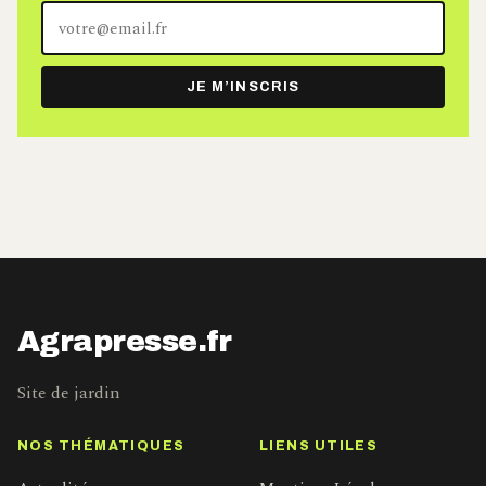
Votre
adresse
e-
JE M’INSCRIS
mail
Agrapresse.fr
Site de jardin
NOS THÉMATIQUES
LIENS UTILES