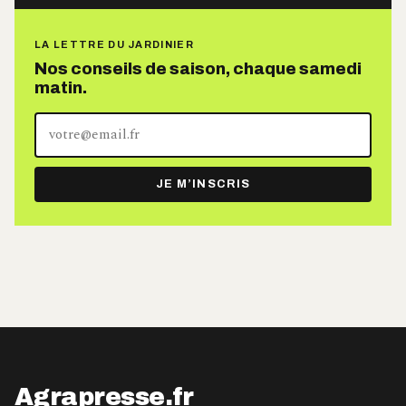
LA LETTRE DU JARDINIER
Nos conseils de saison, chaque samedi
matin.
Votre
adresse
e-
JE M’INSCRIS
mail
Agrapresse.fr