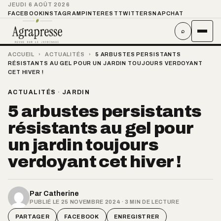
JEUDI 6 AOÛT 2026
FACEBOOK
INSTAGRAM
PINTEREST
TWITTER
SNAPCHAT
⌕
ACCUEIL
›
ACTUALITÉS
›
5 ARBUSTES PERSISTANTS
RÉSISTANTS AU GEL POUR UN JARDIN TOUJOURS VERDOYANT
CET HIVER !
ACTUALITÉS
·
JARDIN
5 arbustes persistants
résistants au gel pour
un jardin toujours
verdoyant cet hiver !
Par
Catherine
PUBLIÉ LE 25 NOVEMBRE 2024 · 3 MIN DE LECTURE
PARTAGER
FACEBOOK
ENREGISTRER