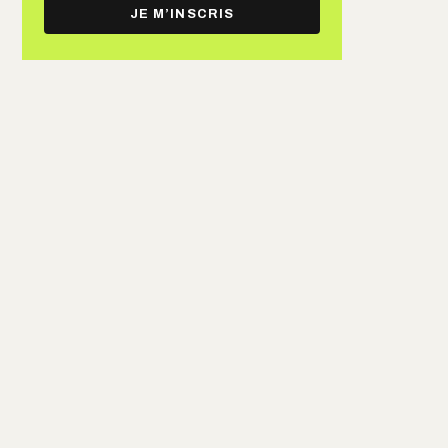
e-
JE M’INSCRIS
mail