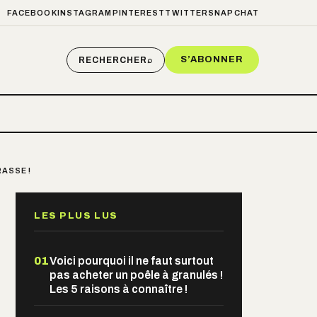
FACEBOOK
INSTAGRAM
PINTEREST
TWITTER
SNAPCHAT
S’ABONNER
RECHERCHER
⌕
ASSE !
LES PLUS LUS
01
Voici pourquoi il ne faut surtout
pas acheter un poêle à granulés !
Les 5 raisons à connaître !