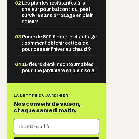
02
Les plantes résistantes à la
chaleur pour balcon : qui peut
survivre sans arrosage en plein
soleil ?
03
Prime de 800 € pour le chauffage
: comment obtenir cette aide
pour passer l’hiver au chaud ?
04
15 fleurs d’été incontournables
pour une jardinière en plein soleil
LA LETTRE DU JARDINIER
Nos conseils de saison,
chaque samedi matin.
Votre
adresse