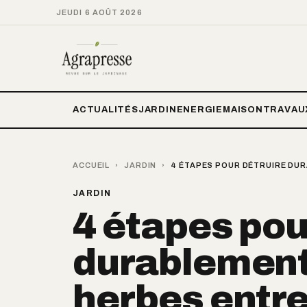
JEUDI 6 AOÛT 2026
ACTUALITÉS
JARDIN
ENERGIE
MAISON
TRAVAU
ACCUEIL
›
JARDIN
›
4 ÉTAPES POUR DÉTRUIRE DUR
JARDIN
4 étapes pou
durablement
herbes entre