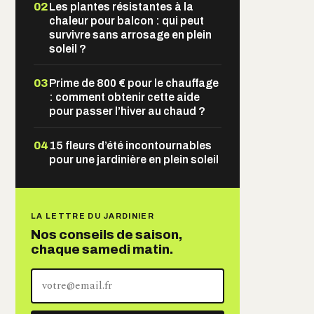
02
Les plantes résistantes à la
chaleur pour balcon : qui peut
survivre sans arrosage en plein
soleil ?
03
Prime de 800 € pour le chauffage
: comment obtenir cette aide
pour passer l’hiver au chaud ?
04
15 fleurs d’été incontournables
pour une jardinière en plein soleil
LA LETTRE DU JARDINIER
Nos conseils de saison,
chaque samedi matin.
Votre
adresse