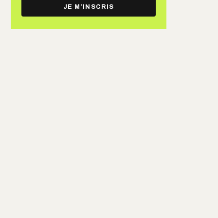
e-
JE M’INSCRIS
mail