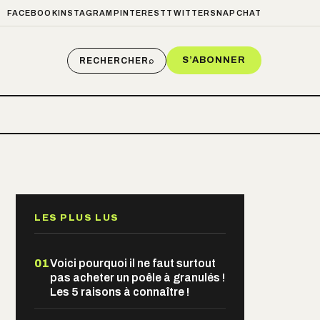
FACEBOOK
INSTAGRAM
PINTEREST
TWITTER
SNAPCHAT
S’ABONNER
RECHERCHER
⌕
LES PLUS LUS
01
Voici pourquoi il ne faut surtout
pas acheter un poêle à granulés !
Les 5 raisons à connaître !