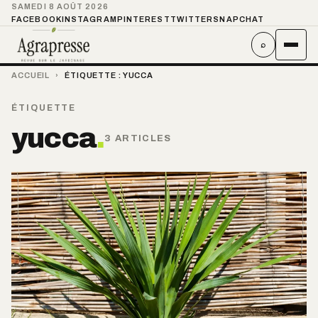
SAMEDI 8 AOÛT 2026
FACEBOOK
INSTAGRAM
PINTEREST
TWITTER
SNAPCHAT
⌕
ACCUEIL
›
ÉTIQUETTE :
YUCCA
ÉTIQUETTE
yucca
.
3 ARTICLES