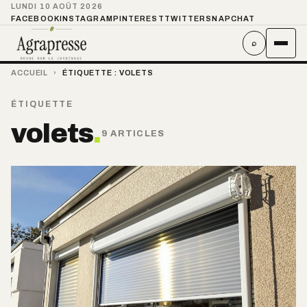
LUNDI 10 AOÛT 2026
FACEBOOK
INSTAGRAM
PINTEREST
TWITTER
SNAPCHAT
⌕
ACCUEIL
›
ÉTIQUETTE :
VOLETS
ÉTIQUETTE
volets
.
9 ARTICLES