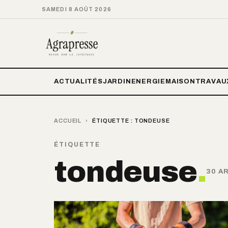
SAMEDI 8 AOÛT 2026
ACTUALITÉS
JARDIN
ENERGIE
MAISON
TRAVAU
ACCUEIL
›
ÉTIQUETTE :
TONDEUSE
ÉTIQUETTE
tondeuse
.
30 A