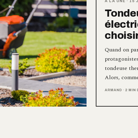
À LA UNE
·
15 
Tonde
électr
choisi
Quand on par
protagonistes
tondeuse the
Alors, comme
ARMAND
·
2 MIN