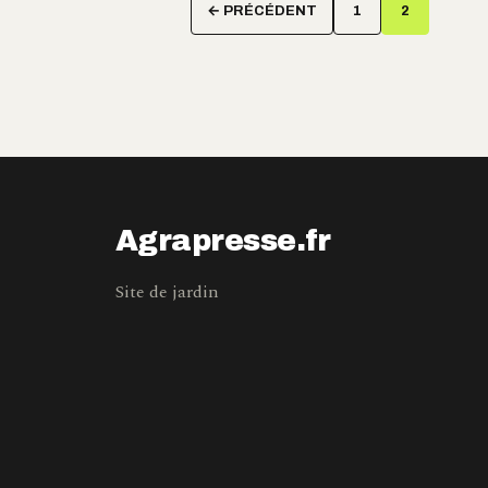
Pagination
← PRÉCÉDENT
1
2
des
publication
Agrapresse.fr
Site de jardin