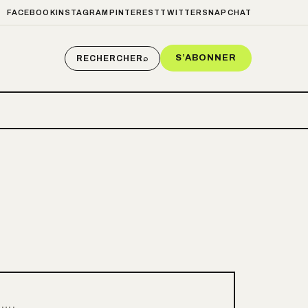
FACEBOOK
INSTAGRAM
PINTEREST
TWITTER
SNAPCHAT
S’ABONNER
RECHERCHER
⌕