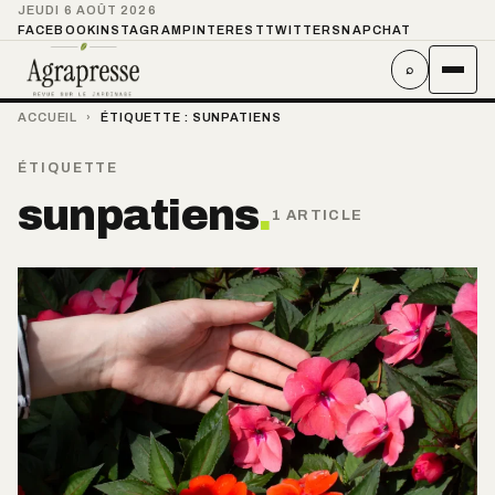
JEUDI 6 AOÛT 2026
FACEBOOK
INSTAGRAM
PINTEREST
TWITTER
SNAPCHAT
⌕
ACCUEIL
›
ÉTIQUETTE :
SUNPATIENS
ÉTIQUETTE
sunpatiens
.
1 ARTICLE