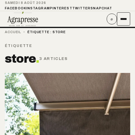
SAMEDI 8 AOÛT 2026
FACEBOOK
INSTAGRAM
PINTEREST
TWITTER
SNAPCHAT
⌕
ACCUEIL
›
ÉTIQUETTE :
STORE
ÉTIQUETTE
store
.
3 ARTICLES