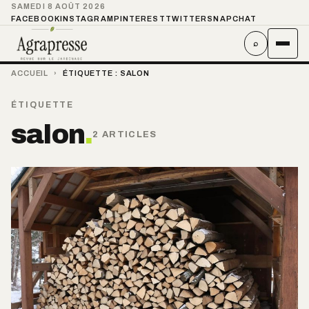
SAMEDI 8 AOÛT 2026
FACEBOOK
INSTAGRAM
PINTEREST
TWITTER
SNAPCHAT
⌕
ACCUEIL
›
ÉTIQUETTE :
SALON
ÉTIQUETTE
salon
.
2 ARTICLES