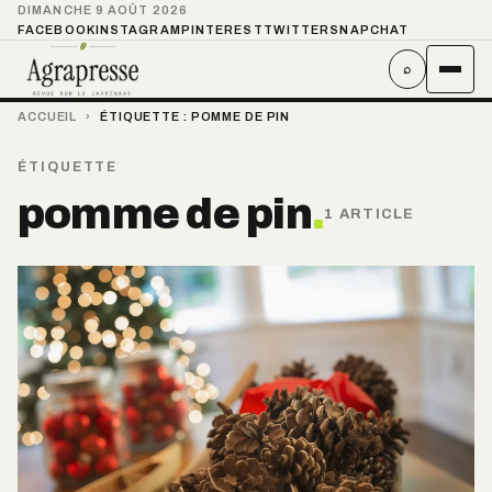
DIMANCHE 9 AOÛT 2026
FACEBOOK
INSTAGRAM
PINTEREST
TWITTER
SNAPCHAT
⌕
ACCUEIL
›
ÉTIQUETTE :
POMME DE PIN
ÉTIQUETTE
pomme de pin
.
1 ARTICLE