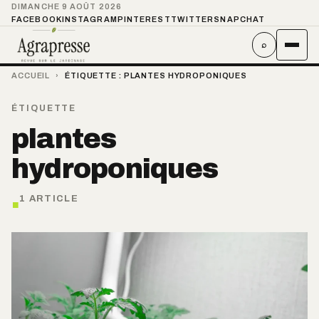
DIMANCHE 9 AOÛT 2026
FACEBOOK
INSTAGRAM
PINTEREST
TWITTER
SNAPCHAT
⌕
ACCUEIL
›
ÉTIQUETTE :
PLANTES HYDROPONIQUES
ÉTIQUETTE
plantes
hydroponiques
.
1 ARTICLE