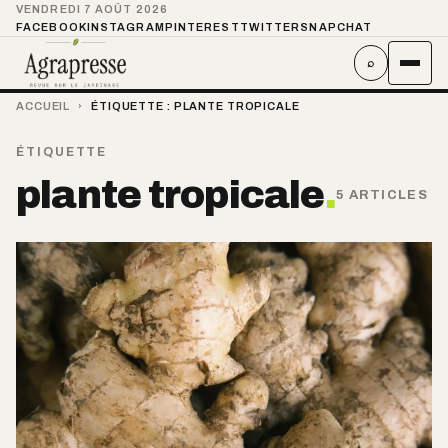
VENDREDI 7 AOÛT 2026
FACEBOOK
INSTAGRAM
PINTEREST
TWITTER
SNAPCHAT
⌕
ACCUEIL
›
ÉTIQUETTE :
PLANTE TROPICALE
ÉTIQUETTE
plante tropicale
.
5 ARTICLES