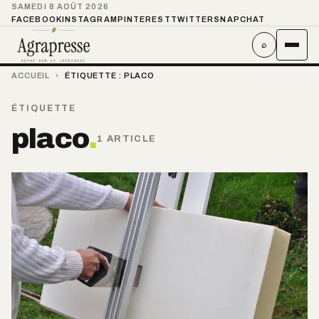
SAMEDI 8 AOÛT 2026
FACEBOOK
INSTAGRAM
PINTEREST
TWITTER
SNAPCHAT
⌕
ACCUEIL
›
ÉTIQUETTE :
PLACO
ÉTIQUETTE
placo
.
1 ARTICLE