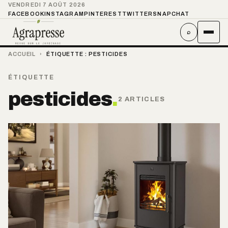
VENDREDI 7 AOÛT 2026
FACEBOOK
INSTAGRAM
PINTEREST
TWITTER
SNAPCHAT
⌕
ACCUEIL
›
ÉTIQUETTE :
PESTICIDES
ÉTIQUETTE
pesticides
.
2 ARTICLES