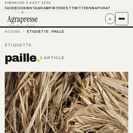
DIMANCHE 9 AOÛT 2026
FACEBOOK
INSTAGRAM
PINTEREST
TWITTER
SNAPCHAT
⌕
ACCUEIL
›
ÉTIQUETTE :
PAILLE
ÉTIQUETTE
paille
.
1 ARTICLE