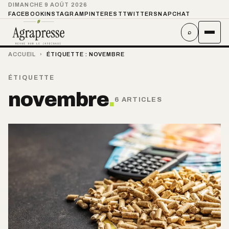
DIMANCHE 9 AOÛT 2026
FACEBOOK
INSTAGRAM
PINTEREST
TWITTER
SNAPCHAT
⌕
ACCUEIL
›
ÉTIQUETTE :
NOVEMBRE
ÉTIQUETTE
novembre
.
6 ARTICLES