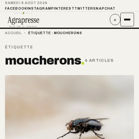
SAMEDI 8 AOÛT 2026
FACEBOOK
INSTAGRAM
PINTEREST
TWITTER
SNAPCHAT
⌕
ACCUEIL
›
ÉTIQUETTE :
MOUCHERONS
ÉTIQUETTE
moucherons
.
4 ARTICLES