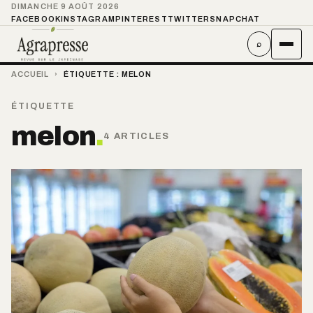
DIMANCHE 9 AOÛT 2026
FACEBOOK
INSTAGRAM
PINTEREST
TWITTER
SNAPCHAT
⌕
ACCUEIL
›
ÉTIQUETTE :
MELON
ÉTIQUETTE
melon
.
4 ARTICLES