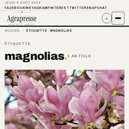
JEUDI 6 AOÛT 2026
FACEBOOK
INSTAGRAM
PINTEREST
TWITTER
SNAPCHAT
⌕
ACCUEIL
›
ÉTIQUETTE :
MAGNOLIAS
ÉTIQUETTE
magnolias
.
1 ARTICLE