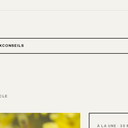
X
CONSEILS
CLE
À LA UNE
·
30