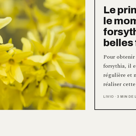
Le prin
le mom
forsyt
belles 
Pour obtenir 
forsythia, il 
régulière et 
réaliser cett
LIVIO
·
3 MIN DE