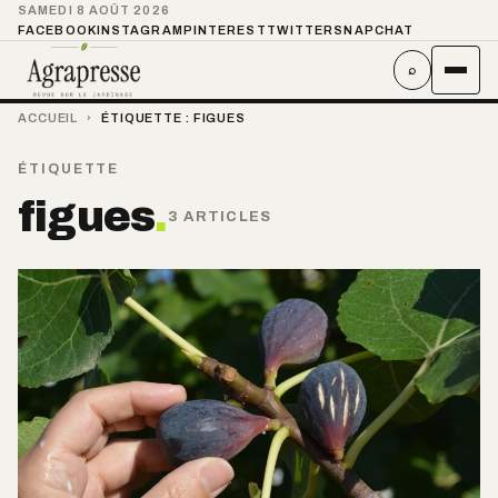
SAMEDI 8 AOÛT 2026
FACEBOOK
INSTAGRAM
PINTEREST
TWITTER
SNAPCHAT
⌕
ACCUEIL
›
ÉTIQUETTE :
FIGUES
ÉTIQUETTE
figues
.
3 ARTICLES