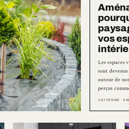
Aménag
pourqu
paysag
vos es
intéri
Les espaces v
sont devenus
autour de nos
perçus comme
CATHERINE
·
6 