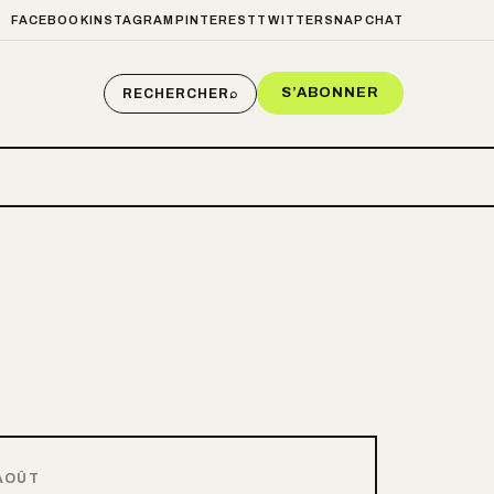
FACEBOOK
INSTAGRAM
PINTEREST
TWITTER
SNAPCHAT
S’ABONNER
RECHERCHER
⌕
AOÛT