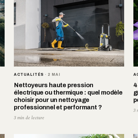
ACTUALITÉS
·
2 MAI
A
Nettoyeurs haute pression
4
électrique ou thermique : quel modèle
g
choisir pour un nettoyage
p
professionnel et performant ?
3 
3 min de lecture