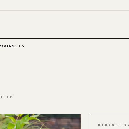
X
CONSEILS
ICLES
À LA UNE
·
18 