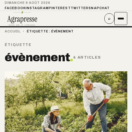
DIMANCHE 9 AOÛT 2026
FACEBOOK
INSTAGRAM
PINTEREST
TWITTER
SNAPCHAT
⌕
ACCUEIL
›
ÉTIQUETTE :
ÉVÈNEMENT
ÉTIQUETTE
évènement
.
4 ARTICLES