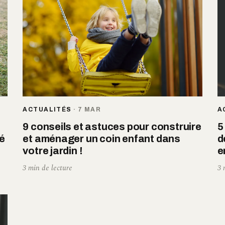
ACTUALITÉS
·
7 MAR
A
9 conseils et astuces pour construire
5
té
et aménager un coin enfant dans
d
votre jardin !
e
3 min de lecture
3 