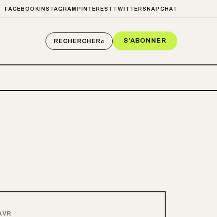
FACEBOOK
INSTAGRAM
PINTEREST
TWITTER
SNAPCHAT
S’ABONNER
RECHERCHER
⌕
AVR