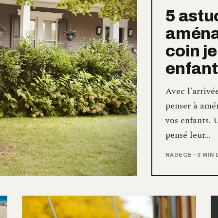
5 astu
aména
coin j
enfants
Avec l’arrivé
penser à amén
vos enfants. 
pensé leur…
NADEGE
·
3 MIN