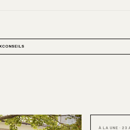
X
CONSEILS
À LA UNE
·
23 