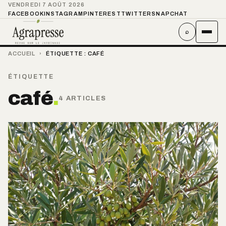
VENDREDI 7 AOÛT 2026
FACEBOOK
INSTAGRAM
PINTEREST
TWITTER
SNAPCHAT
⌕
ACCUEIL
›
ÉTIQUETTE :
CAFÉ
ÉTIQUETTE
café
.
4 ARTICLES