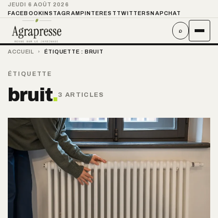
JEUDI 6 AOÛT 2026
FACEBOOK
INSTAGRAM
PINTEREST
TWITTER
SNAPCHAT
⌕
ACCUEIL
›
ÉTIQUETTE :
BRUIT
ÉTIQUETTE
bruit
.
3 ARTICLES