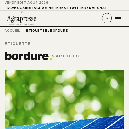
VENDREDI 7 AOÛT 2026
FACEBOOK
INSTAGRAM
PINTEREST
TWITTER
SNAPCHAT
⌕
ACCUEIL
›
ÉTIQUETTE :
BORDURE
ÉTIQUETTE
bordure
.
2 ARTICLES