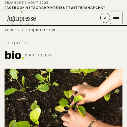
DIMANCHE 9 AOÛT 2026
FACEBOOK
INSTAGRAM
PINTEREST
TWITTER
SNAPCHAT
⌕
ACCUEIL
›
ÉTIQUETTE :
BIO
ÉTIQUETTE
bio
.
2 ARTICLES