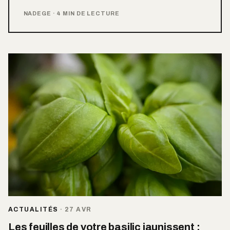
NADEGE
·
4 MIN DE LECTURE
ACTUALITÉS
·
27 AVR
Les feuilles de votre basilic jaunissent :