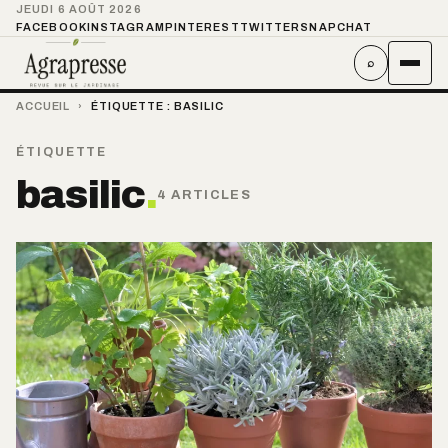
JEUDI 6 AOÛT 2026
FACEBOOK
INSTAGRAM
PINTEREST
TWITTER
SNAPCHAT
⌕
ACCUEIL
›
ÉTIQUETTE :
BASILIC
ÉTIQUETTE
basilic
.
4 ARTICLES