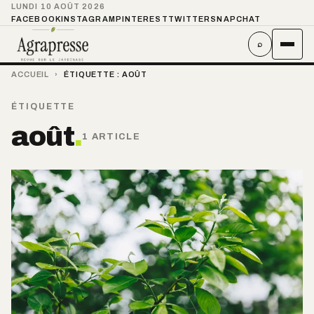
LUNDI 10 AOÛT 2026
FACEBOOK
INSTAGRAM
PINTEREST
TWITTER
SNAPCHAT
⌕
ACCUEIL
›
ÉTIQUETTE :
AOÛT
ÉTIQUETTE
août
.
1 ARTICLE