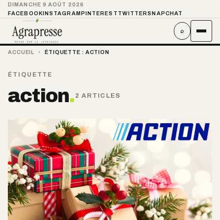
DIMANCHE 9 AOÛT 2026
FACEBOOK
INSTAGRAM
PINTEREST
TWITTER
SNAPCHAT
⌕
ACCUEIL
›
ÉTIQUETTE :
ACTION
ÉTIQUETTE
action
.
2 ARTICLES